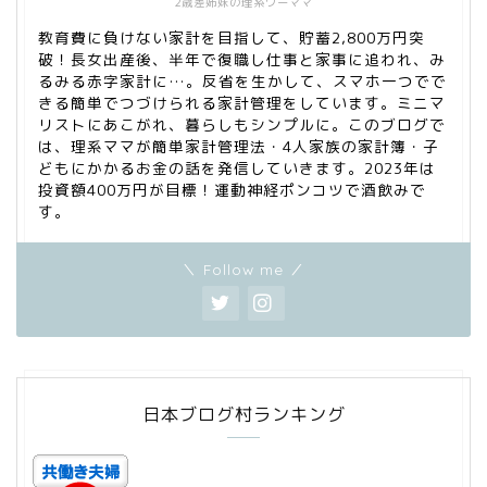
2歳差姉妹の理系ワーママ
教育費に負けない家計を目指して、貯蓄2,800万円突
破！長女出産後、半年で復職し仕事と家事に追われ、み
るみる赤字家計に…。反省を生かして、スマホ一つでで
きる簡単でつづけられる家計管理をしています。ミニマ
リストにあこがれ、暮らしもシンプルに。このブログで
は、理系ママが簡単家計管理法・4人家族の家計簿・子
どもにかかるお金の話を発信していきます。2023年は
投資額400万円が目標！運動神経ポンコツで酒飲みで
す。
＼ Follow me ／
家計管理
日本ブログ村ランキング
資産運用