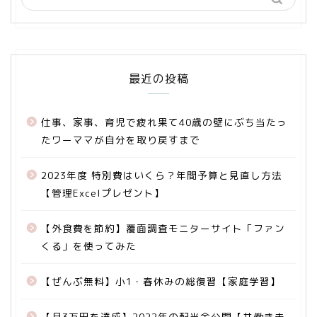
最近の投稿
仕事、家事、育児で疲れ果て40歳の壁にぶち当たっ
たワーママが自分を取り戻すまで
2023年度 特別費はいくら？年間予算と見直し方法
【管理Excelプレゼント】
【外食費を節約】覆面調査モニターサイト「ファン
くる」を使ってみた
【ぜんぶ無料】小1・春休みの総復習【家庭学習】
【月3万円を達成】2022年の配当金公開【共働き夫