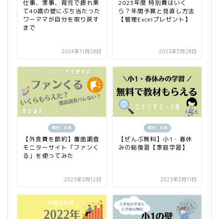
仕事、家事、育児で疲れ果
2023年度 特別費はいく
て40歳の壁にぶち当たった
ら？年間予算と見直し方法
ワーママが自分を取り戻す
【管理Excelプレゼント】
まで
2024年11月28日
2023年5月28日
節約・お得
節約・お得
【外食費を節約】覆面調査
【ぜんぶ無料】小1・春休
モニターサイト「ファンく
みの総復習【家庭学習】
る」を使ってみた
2023年3月12日
2023年3月11日