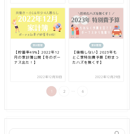
家計管理
家計管理
【貯蓄率49%】2022年12
【後悔しない】2023年も
月の家計簿公開【冬のボー
とこ家特別費予算【貯まっ
ナス出た！】
たハズを無くす】
2022年12月30日
2022年12月29日
...
1
2
6