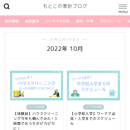
もとこの家計ブログ
家計管理
資産運用
ワーママの日常
節約・お得
プロフィール
― ARCHIVES ―
2022年 10月
ワーママの日常
ワーママの日常
【体験談】ハウスクリーニ
【小学校入学】ワーママ必
ング今年も頼んでみた！3
見！入学までのスケジュー
時間でおうちがピカピカ
ル
に！