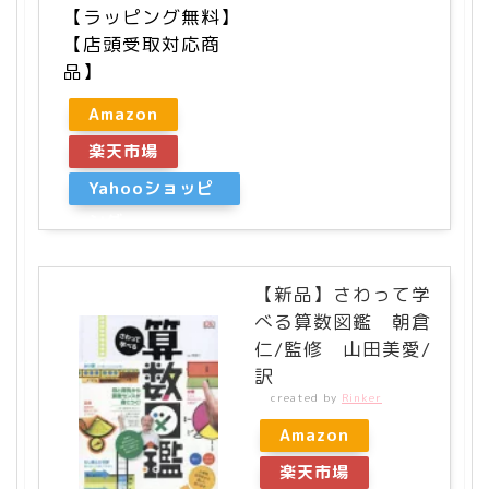
【ラッピング無料】
【店頭受取対応商
品】
Amazon
楽天市場
Yahooショッピ
ング
【新品】さわって学
べる算数図鑑 朝倉
仁/監修 山田美愛/
訳
created by
Rinker
Amazon
楽天市場