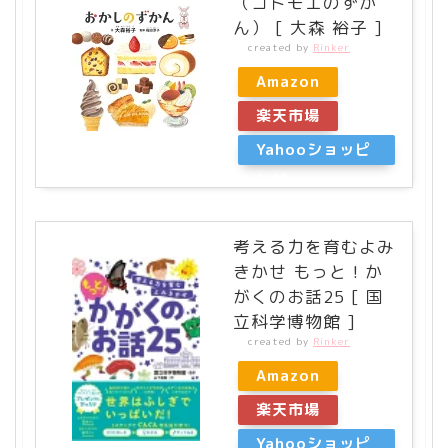
（コドモエのずか
ん） [ 大森 裕子 ]
created by
Rinker
Amazon
楽天市場
Yahooショッピ
ング
考える力を育むよみ
きかせ もっと！か
がくのお話25 [ 国
立科学博物館 ]
created by
Rinker
Amazon
楽天市場
Yahooショッピ